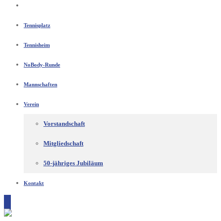
Tennisplatz
Tennisheim
NoBody-Runde
Mannschaften
Verein
Vorstandschaft
Mitgliedschaft
50-jähriges Jubiläum
Kontakt