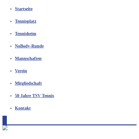
Startseite
Tennisplatz
Tennisheim
NoBody-Runde
Mannschaften
Verein
Mitgliedschaft
50 Jahre TSV Tennis
Kontakt